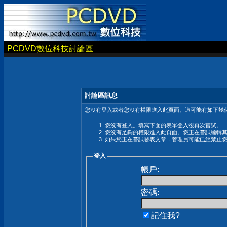
PCDVD數位科技討論區
討論區訊息
您沒有登入或者您沒有權限進入此頁面。這可能有如下幾個
您沒有登入。填寫下面的表單登入後再次嘗試。
您沒有足夠的權限進入此頁面。您正在嘗試編輯
如果您正在嘗試發表文章，管理員可能已經禁止
登入
帳戶:
密碼:
記住我?