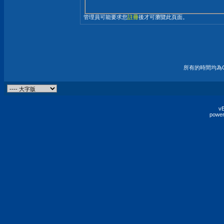
管理員可能要求您
註冊
後才可瀏覽此頁面。
所有的時間均為G
vB
power