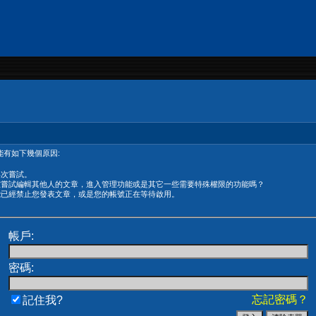
有如下幾個原因:
再次嘗試。
在嘗試編輯其他人的文章，進入管理功能或是其它一些需要特殊權限的功能嗎？
能已經禁止您發表文章，或是您的帳號正在等待啟用。
帳戶:
密碼:
忘記密碼？
記住我?