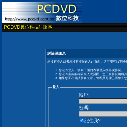
PCDVD數位科技討論區
討論區訊息
您沒有登入或者您沒有權限進入此頁面。這可能有如下幾個
您沒有登入。填寫下面的表單登入後再次嘗試。
您沒有足夠的權限進入此頁面。您正在嘗試編輯
如果您正在嘗試發表文章，管理員可能已經禁止
登入
帳戶:
密碼:
記住我?