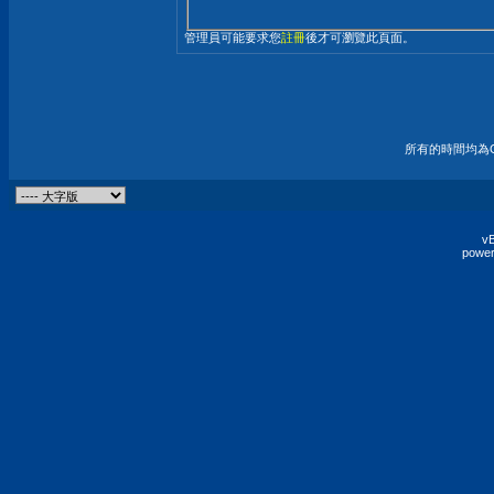
管理員可能要求您
註冊
後才可瀏覽此頁面。
所有的時間均為G
vB
power