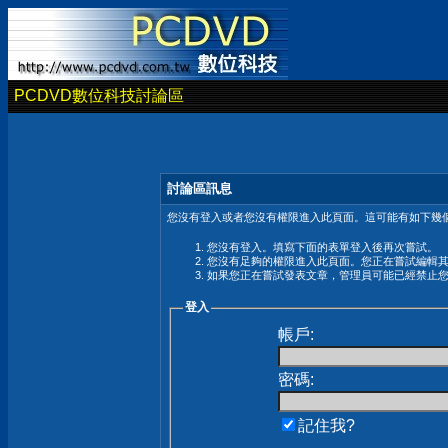
PCDVD數位科技討論區
討論區訊息
您沒有登入或者您沒有權限進入此頁面。這可能有如下幾個
您沒有登入。填寫下面的表單登入後再次嘗試。
您沒有足夠的權限進入此頁面。您正在嘗試編輯
如果您正在嘗試發表文章，管理員可能已經禁止
登入
帳戶:
密碼:
記住我?