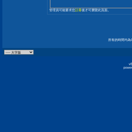
管理員可能要求您
註冊
後才可瀏覽此頁面。
所有的時間均為G
vB
power