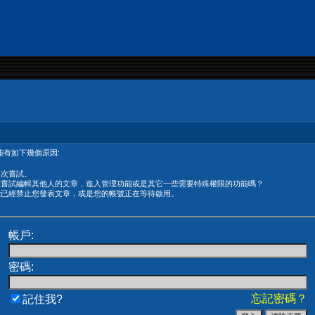
有如下幾個原因:
再次嘗試。
在嘗試編輯其他人的文章，進入管理功能或是其它一些需要特殊權限的功能嗎？
能已經禁止您發表文章，或是您的帳號正在等待啟用。
帳戶:
密碼:
忘記密碼？
記住我?