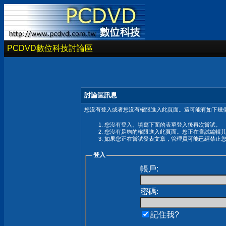
PCDVD數位科技討論區
討論區訊息
您沒有登入或者您沒有權限進入此頁面。這可能有如下幾個
您沒有登入。填寫下面的表單登入後再次嘗試。
您沒有足夠的權限進入此頁面。您正在嘗試編輯
如果您正在嘗試發表文章，管理員可能已經禁止
登入
帳戶:
密碼:
記住我?