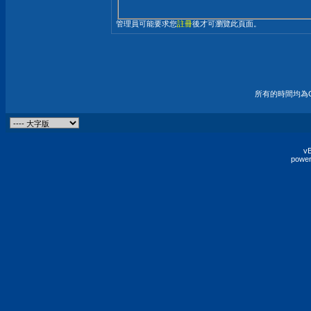
管理員可能要求您
註冊
後才可瀏覽此頁面。
所有的時間均為G
vB
power