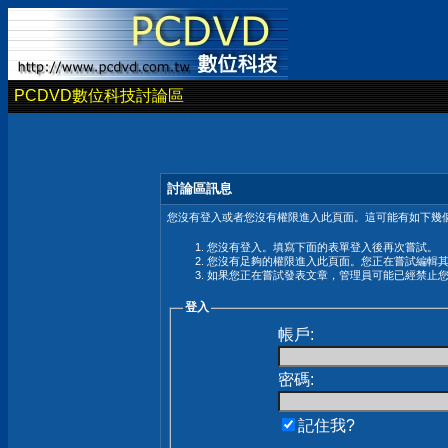
PCDVD數位科技討論區
討論區訊息
您沒有登入或者您沒有權限進入此頁面。這可能有如下幾個
您沒有登入。填寫下面的表單登入後再次嘗試。
您沒有足夠的權限進入此頁面。您正在嘗試編輯
如果您正在嘗試發表文章，管理員可能已經禁止
登入
帳戶:
密碼:
記住我?