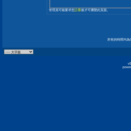
管理員可能要求您
註冊
後才可瀏覽此頁面。
所有的時間均為G
vB
power