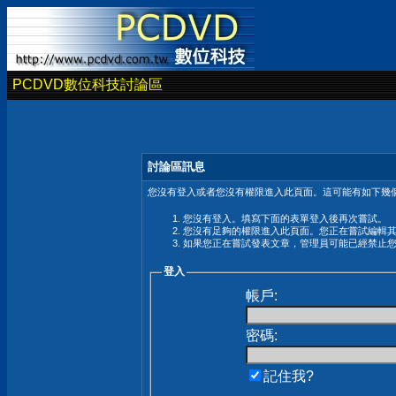
PCDVD數位科技討論區
討論區訊息
您沒有登入或者您沒有權限進入此頁面。這可能有如下幾個
您沒有登入。填寫下面的表單登入後再次嘗試。
您沒有足夠的權限進入此頁面。您正在嘗試編輯
如果您正在嘗試發表文章，管理員可能已經禁止
登入
帳戶:
密碼:
記住我?