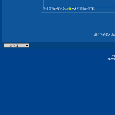
管理員可能要求您
註冊
後才可瀏覽此頁面。
所有的時間均為G
vB
power