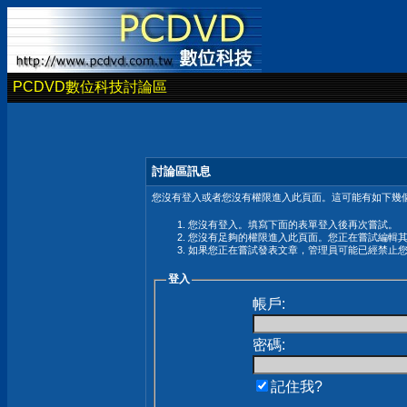
PCDVD數位科技討論區
討論區訊息
您沒有登入或者您沒有權限進入此頁面。這可能有如下幾個
您沒有登入。填寫下面的表單登入後再次嘗試。
您沒有足夠的權限進入此頁面。您正在嘗試編輯
如果您正在嘗試發表文章，管理員可能已經禁止
登入
帳戶:
密碼:
記住我?