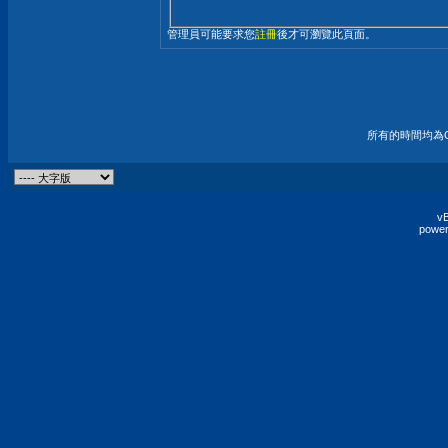
管理員可能要求您
註冊
後才可瀏覽此頁面。
所有的時間均為G
vB
power