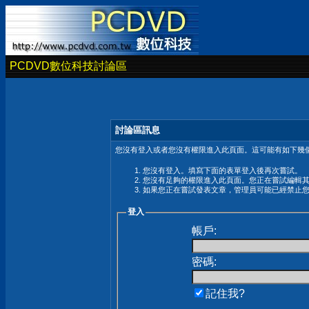
PCDVD數位科技討論區
討論區訊息
您沒有登入或者您沒有權限進入此頁面。這可能有如下幾個
您沒有登入。填寫下面的表單登入後再次嘗試。
您沒有足夠的權限進入此頁面。您正在嘗試編輯
如果您正在嘗試發表文章，管理員可能已經禁止
登入
帳戶:
密碼:
記住我?