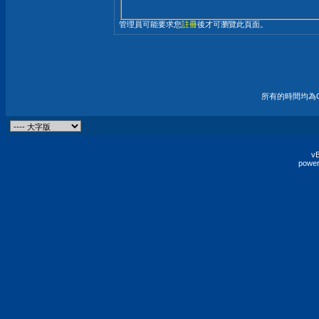
管理員可能要求您
註冊
後才可瀏覽此頁面。
所有的時間均為G
vB
power