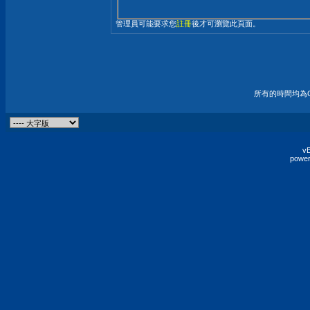
管理員可能要求您
註冊
後才可瀏覽此頁面。
所有的時間均為G
vB
power