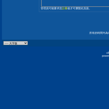
管理員可能要求您
註冊
後才可瀏覽此頁面。
所有的時間均為G
vB
power