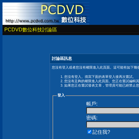
PCDVD數位科技討論區
討論區訊息
您沒有登入或者您沒有權限進入此頁面。這可能有如下幾個
您沒有登入。填寫下面的表單登入後再次嘗試。
您沒有足夠的權限進入此頁面。您正在嘗試編輯
如果您正在嘗試發表文章，管理員可能已經禁止
登入
帳戶:
密碼:
記住我?