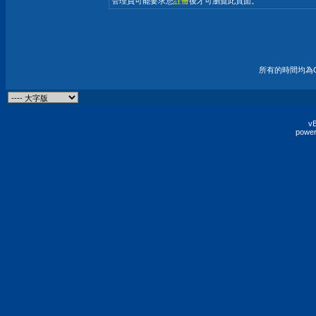
管理員可能要求您
註冊
後才可瀏覽此頁面。
所有的時間均為G
vB
power