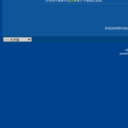
管理員可能要求您
註冊
後才可瀏覽此頁面。
所有的時間均為G
vB
power