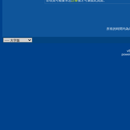
管理員可能要求您
註冊
後才可瀏覽此頁面。
所有的時間均為G
vB
power