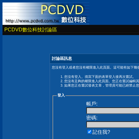
PCDVD數位科技討論區
討論區訊息
您沒有登入或者您沒有權限進入此頁面。這可能有如下幾個
您沒有登入。填寫下面的表單登入後再次嘗試。
您沒有足夠的權限進入此頁面。您正在嘗試編輯
如果您正在嘗試發表文章，管理員可能已經禁止
登入
帳戶:
密碼:
記住我?