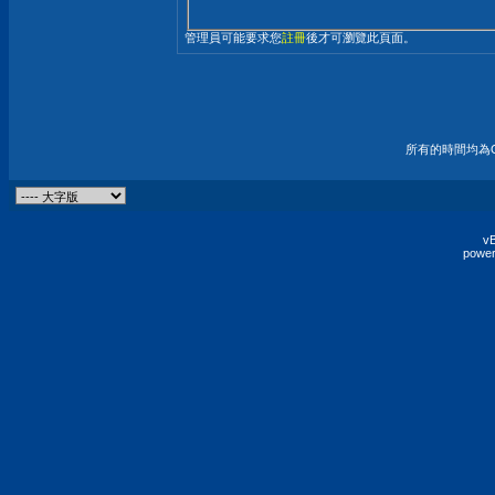
管理員可能要求您
註冊
後才可瀏覽此頁面。
所有的時間均為G
vB
power