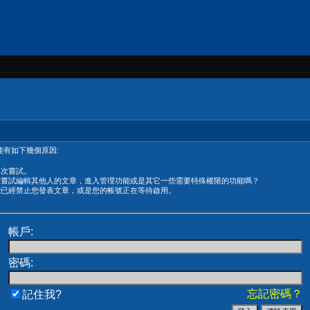
有如下幾個原因:
再次嘗試。
在嘗試編輯其他人的文章，進入管理功能或是其它一些需要特殊權限的功能嗎？
能已經禁止您發表文章，或是您的帳號正在等待啟用。
帳戶:
密碼:
忘記密碼？
記住我?