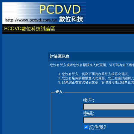
PCDVD數位科技討論區
討論區訊息
您沒有登入或者您沒有權限進入此頁面。這可能有如下幾個
您沒有登入。填寫下面的表單登入後再次嘗試。
您沒有足夠的權限進入此頁面。您正在嘗試編輯
如果您正在嘗試發表文章，管理員可能已經禁止
登入
帳戶:
密碼:
記住我?