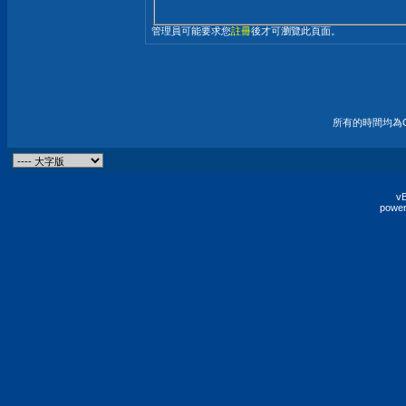
管理員可能要求您
註冊
後才可瀏覽此頁面。
所有的時間均為G
vB
power