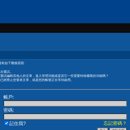
有如下幾個原因:
再次嘗試。
在嘗試編輯其他人的文章，進入管理功能或是其它一些需要特殊權限的功能嗎？
能已經禁止您發表文章，或是您的帳號正在等待啟用。
帳戶:
密碼:
忘記密碼？
記住我?