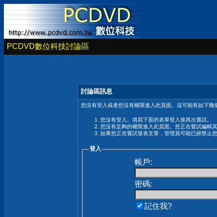
PCDVD數位科技討論區
討論區訊息
您沒有登入或者您沒有權限進入此頁面。這可能有如下幾個
您沒有登入。填寫下面的表單登入後再次嘗試。
您沒有足夠的權限進入此頁面。您正在嘗試編輯
如果您正在嘗試發表文章，管理員可能已經禁止
登入
帳戶:
密碼:
記住我?