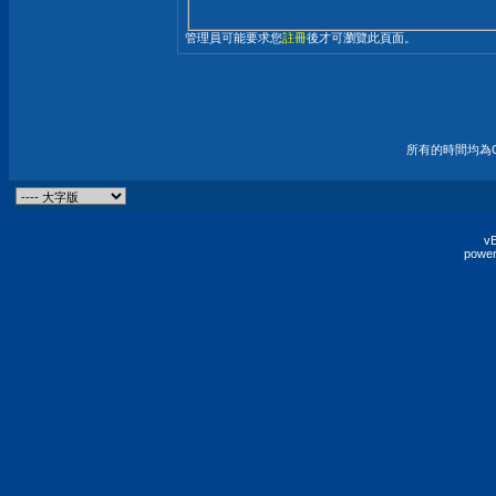
管理員可能要求您
註冊
後才可瀏覽此頁面。
所有的時間均為G
vB
power