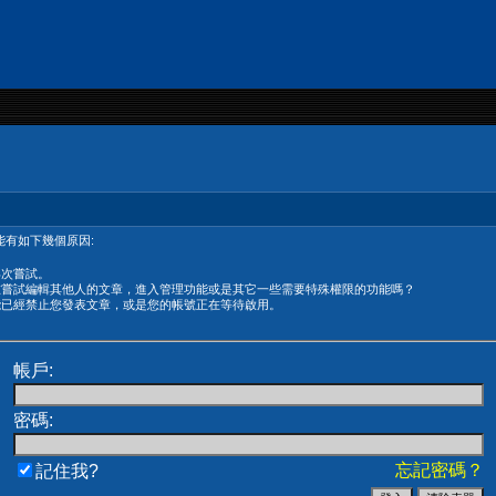
有如下幾個原因:
再次嘗試。
在嘗試編輯其他人的文章，進入管理功能或是其它一些需要特殊權限的功能嗎？
能已經禁止您發表文章，或是您的帳號正在等待啟用。
帳戶:
密碼:
忘記密碼？
記住我?