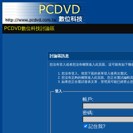
PCDVD數位科技討論區
討論區訊息
您沒有登入或者您沒有權限進入此頁面。這可能有如下幾個
您沒有登入。填寫下面的表單登入後再次嘗試。
您沒有足夠的權限進入此頁面。您正在嘗試編輯
如果您正在嘗試發表文章，管理員可能已經禁止
登入
帳戶:
密碼:
記住我?