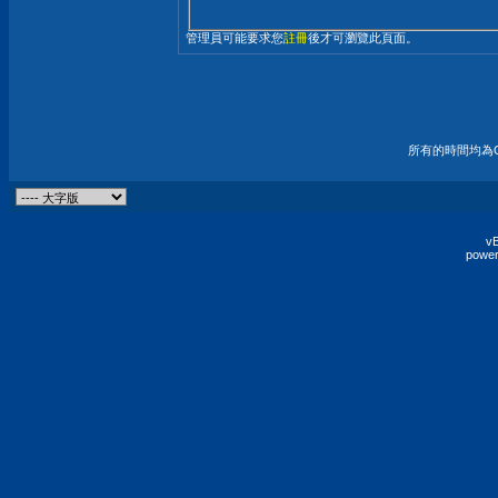
管理員可能要求您
註冊
後才可瀏覽此頁面。
所有的時間均為G
vB
power