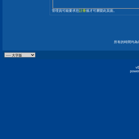
管理員可能要求您
註冊
後才可瀏覽此頁面。
所有的時間均為G
vB
power