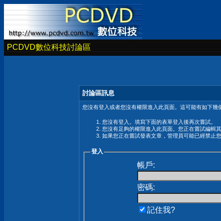
PCDVD數位科技討論區
討論區訊息
您沒有登入或者您沒有權限進入此頁面。這可能有如下幾個
您沒有登入。填寫下面的表單登入後再次嘗試。
您沒有足夠的權限進入此頁面。您正在嘗試編輯
如果您正在嘗試發表文章，管理員可能已經禁止
登入
帳戶:
密碼:
記住我?