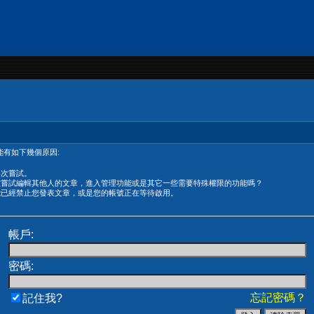
有如下幾個原因:
再次嘗試。
在嘗試編輯其他人的文章，進入管理功能或是其它一些需要特殊權限的功能嗎？
能已經禁止您發表文章，或是您的帳號正在等待啟用。
帳戶:
密碼:
忘記密碼？
記住我?