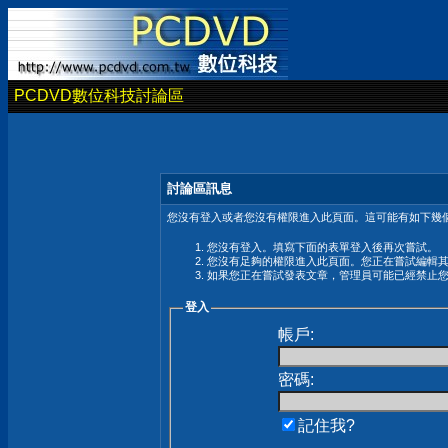
PCDVD數位科技討論區
討論區訊息
您沒有登入或者您沒有權限進入此頁面。這可能有如下幾個
您沒有登入。填寫下面的表單登入後再次嘗試。
您沒有足夠的權限進入此頁面。您正在嘗試編輯
如果您正在嘗試發表文章，管理員可能已經禁止
登入
帳戶:
密碼:
記住我?