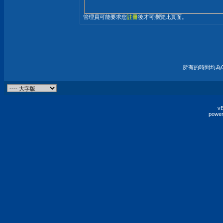
管理員可能要求您
註冊
後才可瀏覽此頁面。
所有的時間均為G
vB
power