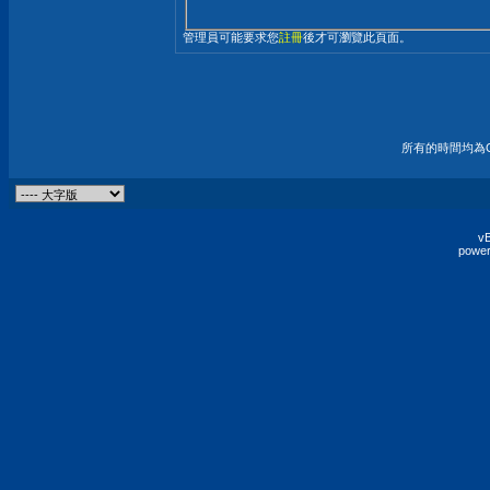
管理員可能要求您
註冊
後才可瀏覽此頁面。
所有的時間均為G
vB
power