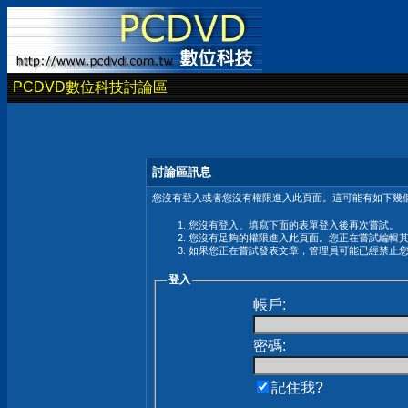
PCDVD數位科技討論區
討論區訊息
您沒有登入或者您沒有權限進入此頁面。這可能有如下幾個
您沒有登入。填寫下面的表單登入後再次嘗試。
您沒有足夠的權限進入此頁面。您正在嘗試編輯
如果您正在嘗試發表文章，管理員可能已經禁止
登入
帳戶:
密碼:
記住我?