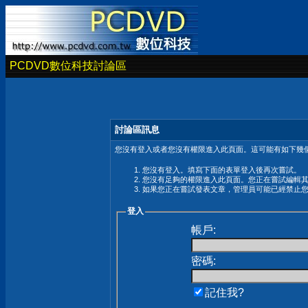
PCDVD數位科技討論區
討論區訊息
您沒有登入或者您沒有權限進入此頁面。這可能有如下幾個
您沒有登入。填寫下面的表單登入後再次嘗試。
您沒有足夠的權限進入此頁面。您正在嘗試編輯
如果您正在嘗試發表文章，管理員可能已經禁止
登入
帳戶:
密碼:
記住我?