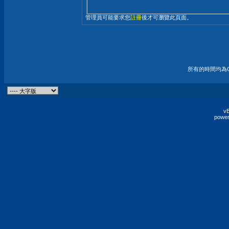
管理員可能要求您
註冊
後才可瀏覽此頁面。
所有的時間均為G
vB
power