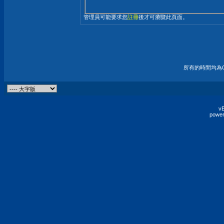
管理員可能要求您
註冊
後才可瀏覽此頁面。
所有的時間均為G
vB
power