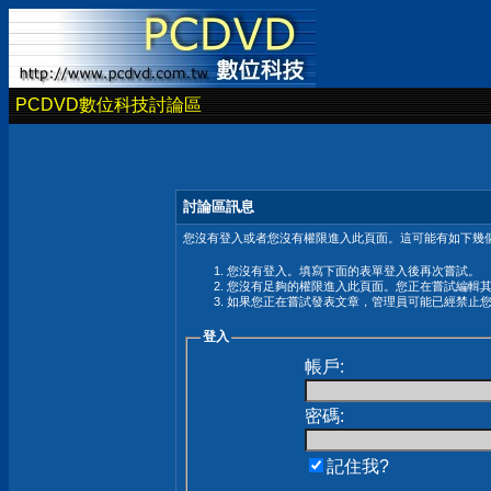
PCDVD數位科技討論區
討論區訊息
您沒有登入或者您沒有權限進入此頁面。這可能有如下幾個
您沒有登入。填寫下面的表單登入後再次嘗試。
您沒有足夠的權限進入此頁面。您正在嘗試編輯
如果您正在嘗試發表文章，管理員可能已經禁止
登入
帳戶:
密碼:
記住我?