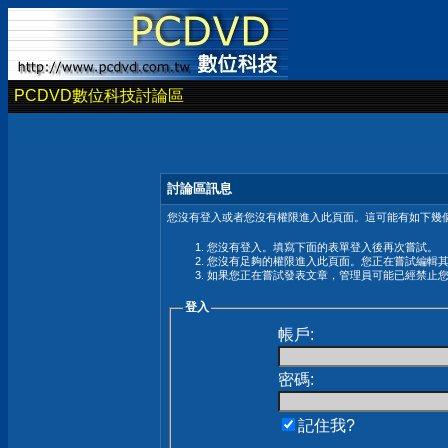
PCDVD數位科技討論區
討論區訊息
您沒有登入或者您沒有權限進入此頁面。這可能有如下幾個
您沒有登入。填寫下面的表單登入後再次嘗試。
您沒有足夠的權限進入此頁面。您正在嘗試編輯
如果您正在嘗試發表文章，管理員可能已經禁止
登入
帳戶:
密碼:
記住我?