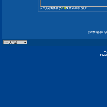
管理員可能要求您
註冊
後才可瀏覽此頁面。
所有的時間均為G
vB
power