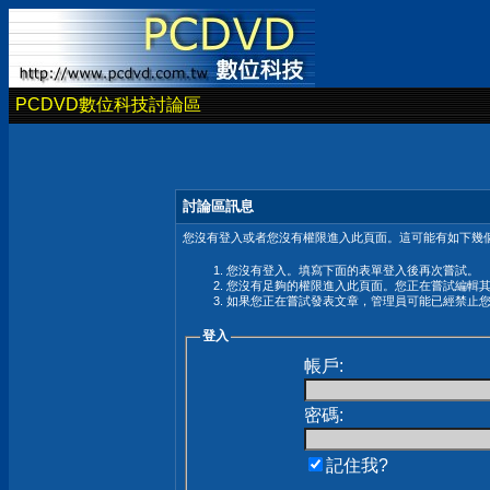
PCDVD數位科技討論區
討論區訊息
您沒有登入或者您沒有權限進入此頁面。這可能有如下幾個
您沒有登入。填寫下面的表單登入後再次嘗試。
您沒有足夠的權限進入此頁面。您正在嘗試編輯
如果您正在嘗試發表文章，管理員可能已經禁止
登入
帳戶:
密碼:
記住我?