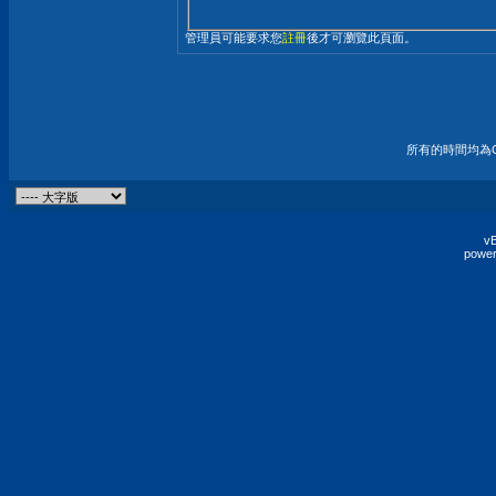
管理員可能要求您
註冊
後才可瀏覽此頁面。
所有的時間均為G
vB
power