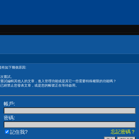
有如下幾個原因:
再次嘗試。
在嘗試編輯其他人的文章，進入管理功能或是其它一些需要特殊權限的功能嗎？
能已經禁止您發表文章，或是您的帳號正在等待啟用。
帳戶:
密碼:
忘記密碼？
記住我?