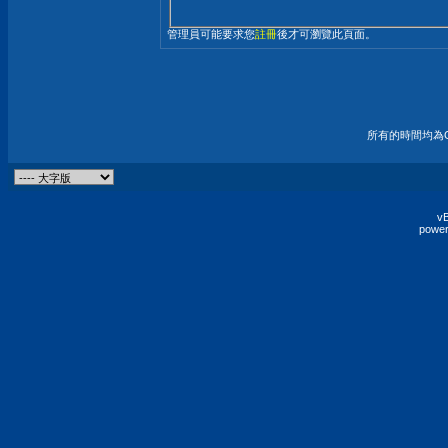
管理員可能要求您
註冊
後才可瀏覽此頁面。
所有的時間均為G
vB
power