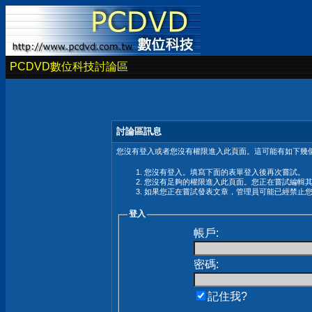
PCDVD數位科技討論區
討論區訊息
您沒有登入或者您沒有權限進入此頁面。這可能有如下幾個
您沒有登入。填寫下面的表單登入後再次嘗試。
您沒有足夠的權限進入此頁面。您正在嘗試編輯
如果您正在嘗試發表文章，管理員可能已經禁止
登入
帳戶:
密碼:
記住我?