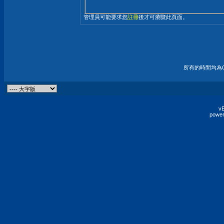
管理員可能要求您
註冊
後才可瀏覽此頁面。
所有的時間均為G
vB
power