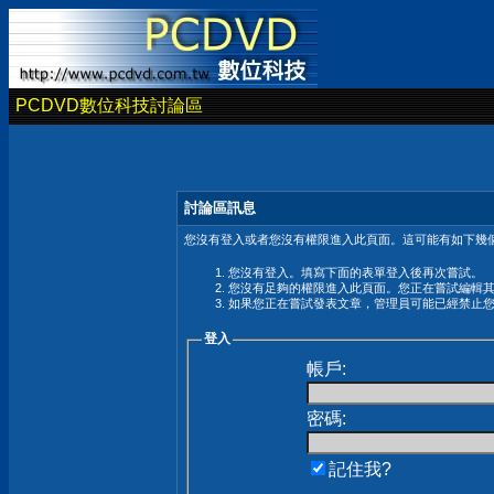
PCDVD數位科技討論區
討論區訊息
您沒有登入或者您沒有權限進入此頁面。這可能有如下幾個
您沒有登入。填寫下面的表單登入後再次嘗試。
您沒有足夠的權限進入此頁面。您正在嘗試編輯
如果您正在嘗試發表文章，管理員可能已經禁止
登入
帳戶:
密碼:
記住我?