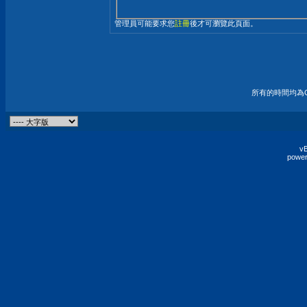
管理員可能要求您
註冊
後才可瀏覽此頁面。
所有的時間均為G
vB
power