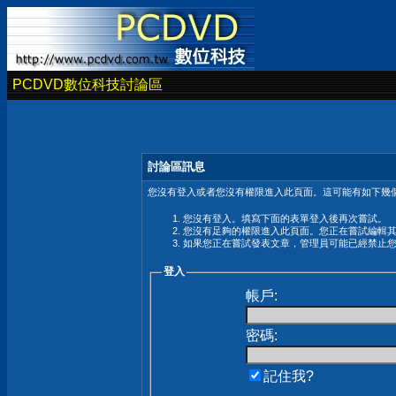
PCDVD數位科技討論區
討論區訊息
您沒有登入或者您沒有權限進入此頁面。這可能有如下幾個
您沒有登入。填寫下面的表單登入後再次嘗試。
您沒有足夠的權限進入此頁面。您正在嘗試編輯
如果您正在嘗試發表文章，管理員可能已經禁止
登入
帳戶:
密碼:
記住我?