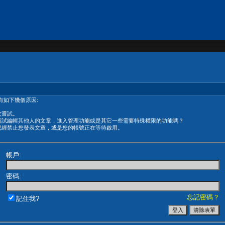
有如下幾個原因:
次嘗試。
嘗試編輯其他人的文章，進入管理功能或是其它一些需要特殊權限的功能嗎？
已經禁止您發表文章，或是您的帳號正在等待啟用。
帳戶:
密碼:
忘記密碼？
記住我?