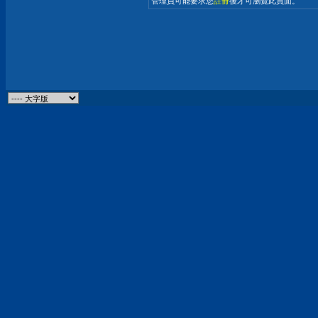
管理員可能要求您
註冊
後才可瀏覽此頁面。