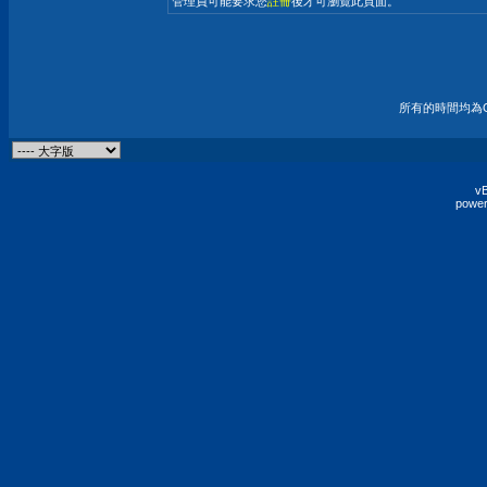
管理員可能要求您
註冊
後才可瀏覽此頁面。
所有的時間均為G
vB
power