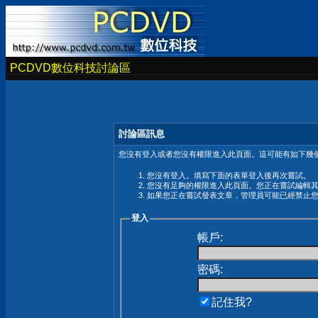
PCDVD數位科技討論區
討論區訊息
您沒有登入或者您沒有權限進入此頁面。這可能有如下幾個
您沒有登入。填寫下面的表單登入後再次嘗試。
您沒有足夠的權限進入此頁面。您正在嘗試編輯
如果您正在嘗試發表文章，管理員可能已經禁止
登入
帳戶:
密碼:
記住我?