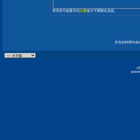
管理員可能要求您
註冊
後才可瀏覽此頁面。
所有的時間均為G
vB
power