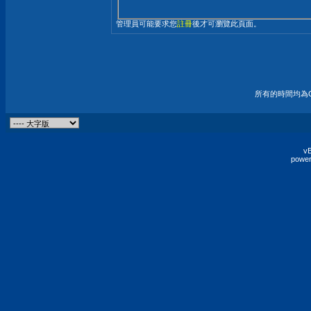
管理員可能要求您
註冊
後才可瀏覽此頁面。
所有的時間均為G
vB
power