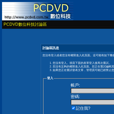
PCDVD數位科技討論區
討論區訊息
您沒有登入或者您沒有權限進入此頁面。這可能有如下幾個
您沒有登入。填寫下面的表單登入後再次嘗試。
您沒有足夠的權限進入此頁面。您正在嘗試編輯
如果您正在嘗試發表文章，管理員可能已經禁止
登入
帳戶:
密碼:
記住我?