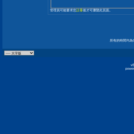
管理員可能要求您
註冊
後才可瀏覽此頁面。
所有的時間均為G
vB
power