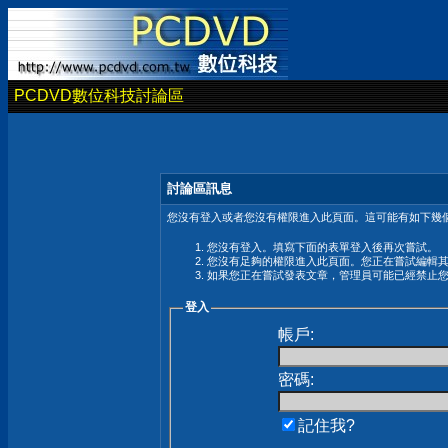
PCDVD數位科技討論區
討論區訊息
您沒有登入或者您沒有權限進入此頁面。這可能有如下幾個
您沒有登入。填寫下面的表單登入後再次嘗試。
您沒有足夠的權限進入此頁面。您正在嘗試編輯
如果您正在嘗試發表文章，管理員可能已經禁止
登入
帳戶:
密碼:
記住我?