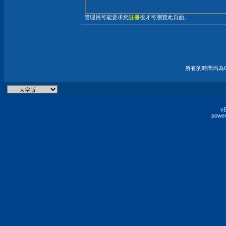
管理員可能要求您
註冊
後才可瀏覽此頁面。
所有的時間均為G
vB
power