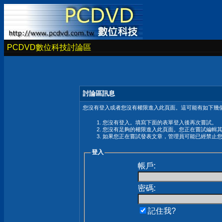
PCDVD數位科技討論區
討論區訊息
您沒有登入或者您沒有權限進入此頁面。這可能有如下幾個
您沒有登入。填寫下面的表單登入後再次嘗試。
您沒有足夠的權限進入此頁面。您正在嘗試編輯
如果您正在嘗試發表文章，管理員可能已經禁止
登入
帳戶:
密碼:
記住我?