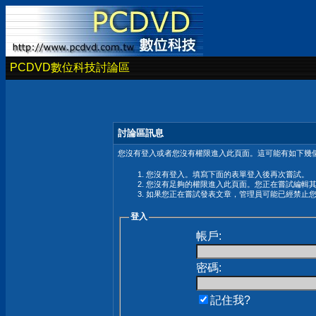
PCDVD數位科技討論區
討論區訊息
您沒有登入或者您沒有權限進入此頁面。這可能有如下幾個
您沒有登入。填寫下面的表單登入後再次嘗試。
您沒有足夠的權限進入此頁面。您正在嘗試編輯
如果您正在嘗試發表文章，管理員可能已經禁止
登入
帳戶:
密碼:
記住我?