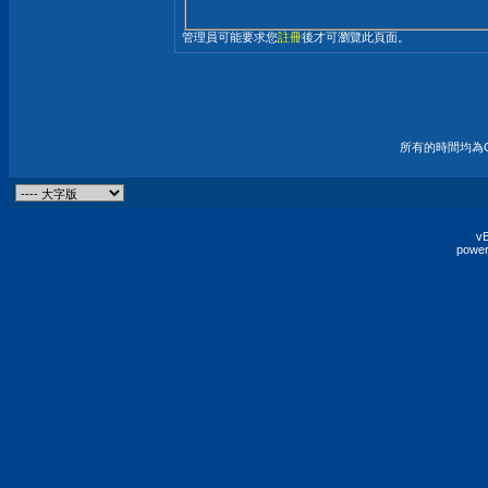
管理員可能要求您
註冊
後才可瀏覽此頁面。
所有的時間均為G
vB
power