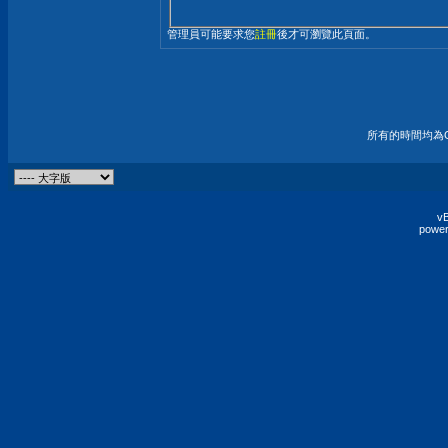
管理員可能要求您
註冊
後才可瀏覽此頁面。
所有的時間均為G
vB
power