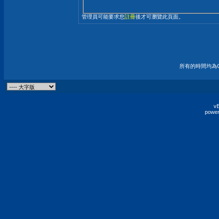
管理員可能要求您
註冊
後才可瀏覽此頁面。
所有的時間均為G
vB
power