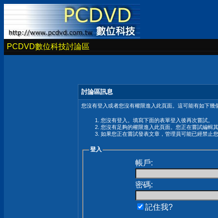
PCDVD數位科技討論區
討論區訊息
您沒有登入或者您沒有權限進入此頁面。這可能有如下幾個
您沒有登入。填寫下面的表單登入後再次嘗試。
您沒有足夠的權限進入此頁面。您正在嘗試編輯
如果您正在嘗試發表文章，管理員可能已經禁止
登入
帳戶:
密碼:
記住我?