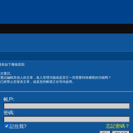
有如下幾個原因:
再次嘗試。
在嘗試編輯其他人的文章，進入管理功能或是其它一些需要特殊權限的功能嗎？
能已經禁止您發表文章，或是您的帳號正在等待啟用。
帳戶:
密碼:
忘記密碼？
記住我?