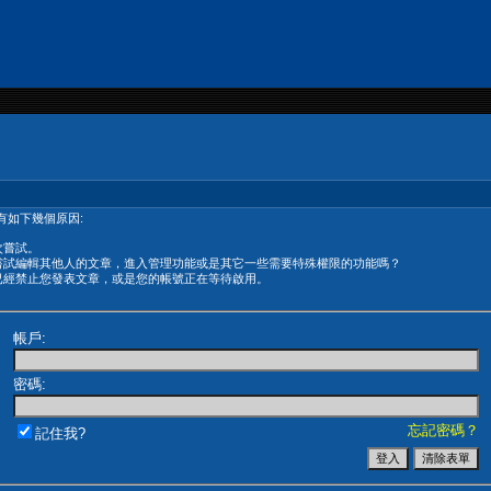
有如下幾個原因:
次嘗試。
嘗試編輯其他人的文章，進入管理功能或是其它一些需要特殊權限的功能嗎？
已經禁止您發表文章，或是您的帳號正在等待啟用。
帳戶:
密碼:
忘記密碼？
記住我?