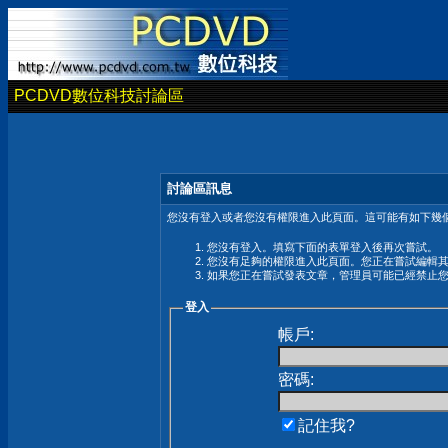
PCDVD數位科技討論區
討論區訊息
您沒有登入或者您沒有權限進入此頁面。這可能有如下幾個
您沒有登入。填寫下面的表單登入後再次嘗試。
您沒有足夠的權限進入此頁面。您正在嘗試編輯
如果您正在嘗試發表文章，管理員可能已經禁止
登入
帳戶:
密碼:
記住我?