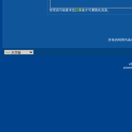
管理員可能要求您
註冊
後才可瀏覽此頁面。
所有的時間均為G
vB
power