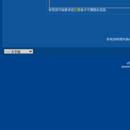
管理員可能要求您
註冊
後才可瀏覽此頁面。
所有的時間均為G
vB
power