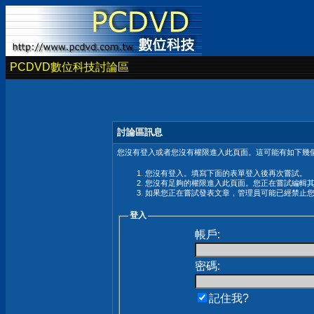
PCDVD數位科技討論區
討論區訊息
您沒有登入或者您沒有權限進入此頁面。這可能有如下幾個
您沒有登入。填寫下面的表單登入後再次嘗試。
您沒有足夠的權限進入此頁面。您正在嘗試編輯
如果您正在嘗試發表文章，管理員可能已經禁止
登入
帳戶:
密碼:
記住我?