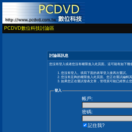
PCDVD數位科技討論區
討論區訊息
您沒有登入或者您沒有權限進入此頁面。這可能有如下幾個
您沒有登入。填寫下面的表單登入後再次嘗試。
您沒有足夠的權限進入此頁面。您正在嘗試編輯
如果您正在嘗試發表文章，管理員可能已經禁止
登入
帳戶:
密碼:
記住我?