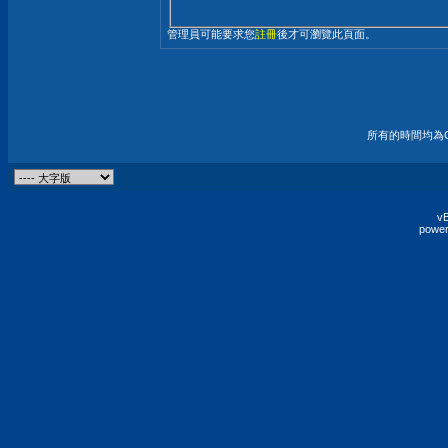
管理員可能要求您
註冊
後才可瀏覽此頁面。
所有的時間均為G
vB
power