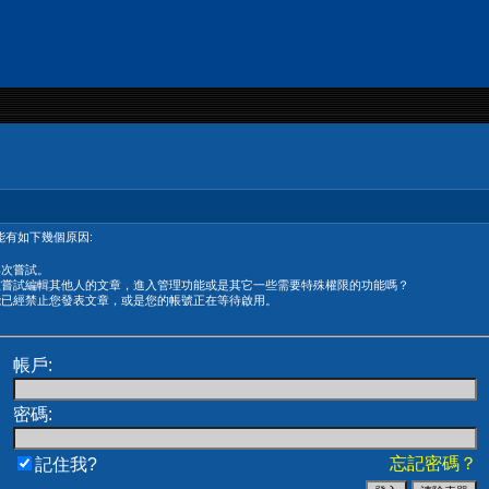
有如下幾個原因:
再次嘗試。
在嘗試編輯其他人的文章，進入管理功能或是其它一些需要特殊權限的功能嗎？
能已經禁止您發表文章，或是您的帳號正在等待啟用。
帳戶:
密碼:
忘記密碼？
記住我?