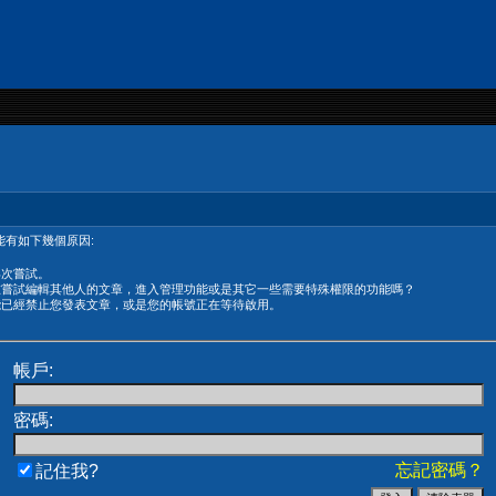
有如下幾個原因:
再次嘗試。
在嘗試編輯其他人的文章，進入管理功能或是其它一些需要特殊權限的功能嗎？
能已經禁止您發表文章，或是您的帳號正在等待啟用。
帳戶:
密碼:
忘記密碼？
記住我?